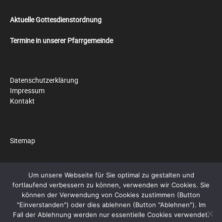
Aktuelle Gottesdienstordnung
Termine in unserer Pfarrgemeinde
Datenschutzerklärung
Impressum
Kontakt
Sitemap
Um unsere Webseite für Sie optimal zu gestalten und
fortlaufend verbessern zu können, verwenden wir Cookies. Sie
© 2026 by
Pfarrei Hll. Cosmas und Damian
können der Verwendung von Cookies zustimmen (Button
"Einverstanden") oder dies ablehnen (Button "Ablehnen"). Im
Social Media Auto Publish
Powered By :
XYZScripts.com
Fall der Ablehnung werden nur essentielle Cookies verwendet.