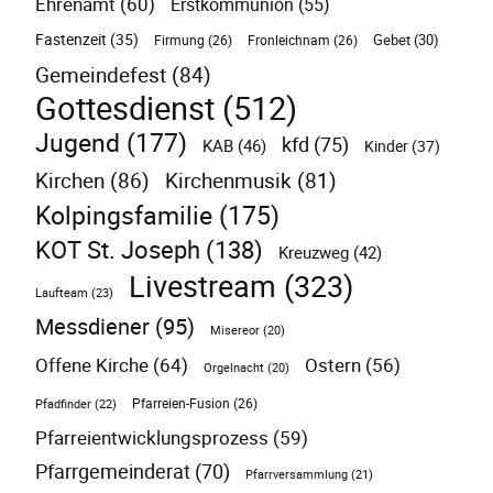
Ehrenamt
(60)
Erstkommunion
(55)
Fastenzeit
(35)
Gebet
(30)
Firmung
(26)
Fronleichnam
(26)
Gemeindefest
(84)
Gottesdienst
(512)
Jugend
(177)
kfd
(75)
KAB
(46)
Kinder
(37)
Kirchen
(86)
Kirchenmusik
(81)
Kolpingsfamilie
(175)
KOT St. Joseph
(138)
Kreuzweg
(42)
Livestream
(323)
Laufteam
(23)
Messdiener
(95)
Misereor
(20)
Offene Kirche
(64)
Ostern
(56)
Orgelnacht
(20)
Pfarreien-Fusion
(26)
Pfadfinder
(22)
Pfarreientwicklungsprozess
(59)
Pfarrgemeinderat
(70)
Pfarrversammlung
(21)