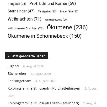
Prof. Edmund Körner
(59)
Pfingsten
(24)
Sternsinger
(47)
Taizégebet
(20)
Trauerfälle
(20)
Weihnachten
(71)
Weltgebetstag
(20)
Ökumene
(236)
Willkommen+Abschied
(27)
Ökumene in Schonnebeck
(150)
Zuletzt geänderte Seiten
Jugend
6. August 2026
Büchereien
4. August 2026
Seelsorgeteam
4. August 2026
Kolpingsfamilie St. Joseph - Kurzmitteilungen
2. August
2026
Kolpingsfamilie St. Joseph Essen-Katernberg
2. August