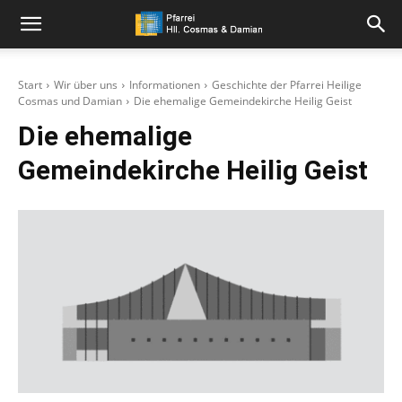
Pfarrei
Start
Wir über uns
Informationen
Geschichte der Pfarrei Heilige
Cosmas und Damian
Die ehemalige Gemeindekirche Heilig Geist
Hll.
Die ehemalige
Gemeindekirche Heilig Geist
Cosmas
und
Damian