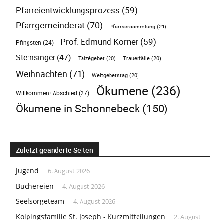
Pfarreientwicklungsprozess
(59)
Pfarrgemeinderat
(70)
Pfarrversammlung
(21)
Prof. Edmund Körner
(59)
Pfingsten
(24)
Sternsinger
(47)
Taizégebet
(20)
Trauerfälle
(20)
Weihnachten
(71)
Weltgebetstag
(20)
Ökumene
(236)
Willkommen+Abschied
(27)
Ökumene in Schonnebeck
(150)
Zuletzt geänderte Seiten
Jugend
6. August 2026
Büchereien
4. August 2026
Seelsorgeteam
4. August 2026
Kolpingsfamilie St. Joseph - Kurzmitteilungen
2. August