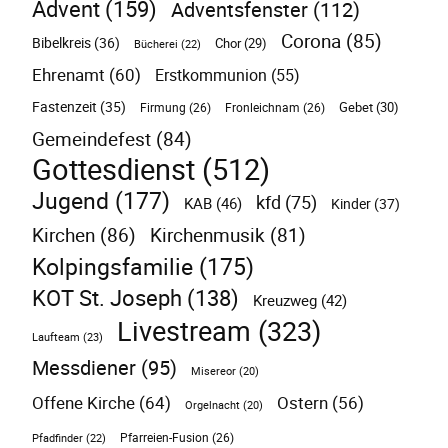
Advent
(159)
Adventsfenster
(112)
Corona
(85)
Bibelkreis
(36)
Chor
(29)
Bücherei
(22)
Ehrenamt
(60)
Erstkommunion
(55)
Fastenzeit
(35)
Gebet
(30)
Firmung
(26)
Fronleichnam
(26)
Gemeindefest
(84)
Gottesdienst
(512)
Jugend
(177)
kfd
(75)
KAB
(46)
Kinder
(37)
Kirchen
(86)
Kirchenmusik
(81)
Kolpingsfamilie
(175)
KOT St. Joseph
(138)
Kreuzweg
(42)
Livestream
(323)
Laufteam
(23)
Messdiener
(95)
Misereor
(20)
Offene Kirche
(64)
Ostern
(56)
Orgelnacht
(20)
Pfarreien-Fusion
(26)
Pfadfinder
(22)