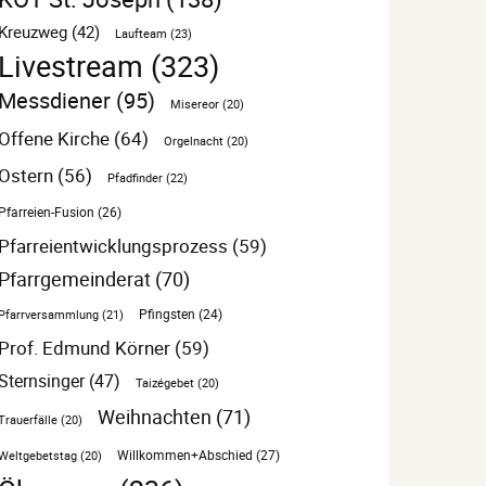
Kreuzweg
(42)
Laufteam
(23)
Livestream
(323)
Messdiener
(95)
Misereor
(20)
Offene Kirche
(64)
Orgelnacht
(20)
Ostern
(56)
Pfadfinder
(22)
Pfarreien-Fusion
(26)
Pfarreientwicklungsprozess
(59)
Pfarrgemeinderat
(70)
Pfarrversammlung
(21)
Pfingsten
(24)
Prof. Edmund Körner
(59)
Sternsinger
(47)
Taizégebet
(20)
Weihnachten
(71)
Trauerfälle
(20)
Willkommen+Abschied
(27)
Weltgebetstag
(20)