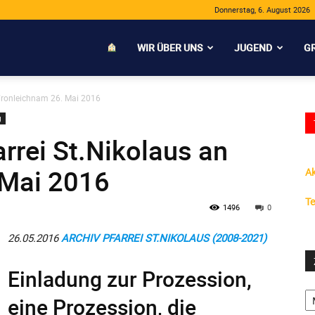
Donnerstag, 6. August 2026
WIR ÜBER UNS
JUGEND
G
 Fronleichnam 26. Mai 2016
g
rrei St.Nikolaus an
 Mai 2016
Ak
Te
1496
0
26.05.2016
ARCHIV PFARREI ST.NIKOLAUS (2008-2021)
Einladung zur Prozession,
Ze
eine Prozession, die
S