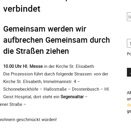
u
verbindet
S
S
Gemeinsam werden wir
aufbrechen Gemeinsam durch
die Straßen ziehen
P
10.00 Uhr Hl. Messe
in der Kirche St. Elisabeth.
Die Prozession führt durch folgende Strassen: von der
Kirche St. Elisabeth, Immelmannstr. 4 –
Schonnebeckhöfe – Hallostraße – Drostenbusch – Hl.
Al
Geist Hospital, dort steht ein
Segensaltar
–
u
sener Straße –
di
ge
nwohnern geschmückt würden!