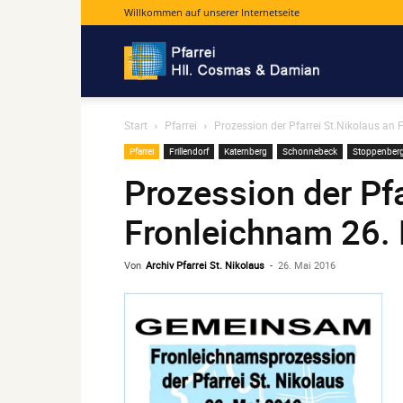
Willkommen auf unserer Internetseite
Pfarrei
Start
Pfarrei
Prozession der Pfarrei St.Nikolaus an
Hll.
Pfarrei
Frillendorf
Katernberg
Schonnebeck
Stoppenber
Prozession der Pfa
Cosmas
Fronleichnam 26.
Von
Archiv Pfarrei St. Nikolaus
-
26. Mai 2016
und
Damian