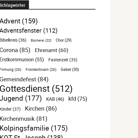
Schlagwörter
Advent
(159)
Adventsfenster
(112)
Bibelkreis
(36)
Chor
(29)
Bücherei
(22)
Corona
(85)
Ehrenamt
(60)
Erstkommunion
(55)
Fastenzeit
(35)
Gebet
(30)
Firmung
(26)
Fronleichnam
(26)
Gemeindefest
(84)
Gottesdienst
(512)
Jugend
(177)
kfd
(75)
KAB
(46)
Kirchen
(86)
Kinder
(37)
Kirchenmusik
(81)
Kolpingsfamilie
(175)
KOT St. Joseph
(138)