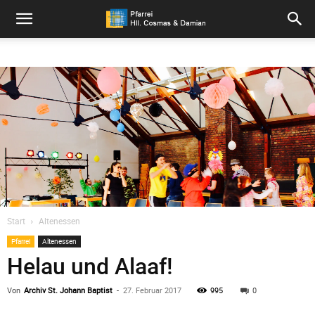
Pfarrei
Hll.
Cosmas
und
Start
Altenessen
Pfarrei
Altenessen
Damian
Helau und Alaaf!
Von
Archiv St. Johann Baptist
-
27. Februar 2017
995
0