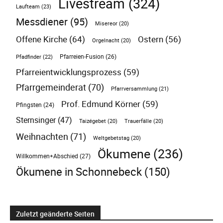
Livestream
(324)
Laufteam
(23)
Messdiener
(95)
Misereor
(20)
Offene Kirche
(64)
Ostern
(56)
Orgelnacht
(20)
Pfarreien-Fusion
(26)
Pfadfinder
(22)
Pfarreientwicklungsprozess
(59)
Pfarrgemeinderat
(70)
Pfarrversammlung
(21)
Prof. Edmund Körner
(59)
Pfingsten
(24)
Sternsinger
(47)
Taizégebet
(20)
Trauerfälle
(20)
Weihnachten
(71)
Weltgebetstag
(20)
Ökumene
(236)
Willkommen+Abschied
(27)
Ökumene in Schonnebeck
(150)
Zuletzt geänderte Seiten