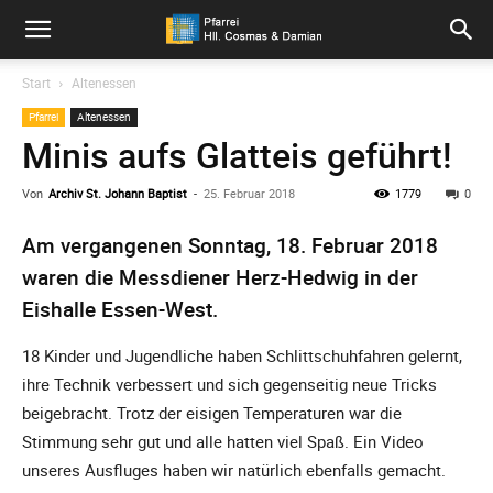
Pfarrei
Start
Altenessen
Pfarrei
Altenessen
Hll.
Minis aufs Glatteis geführt!
Von
Archiv St. Johann Baptist
-
25. Februar 2018
1779
0
Cosmas
Am vergangenen Sonntag, 18. Februar 2018
waren die
Messdiener Herz-Hedwig
in der
Eishalle Essen-West.
und
18 Kinder und Jugendliche haben Schlittschuhfahren gelernt,
ihre Technik verbessert und sich gegenseitig neue Tricks
Damian
beigebracht. Trotz der eisigen Temperaturen war die
Stimmung sehr gut und alle hatten viel Spaß. Ein Video
unseres Ausfluges haben wir natürlich ebenfalls gemacht.