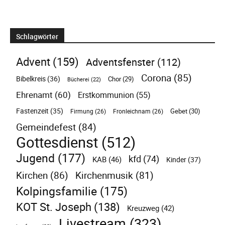
Schlagwörter
Advent
(159)
Adventsfenster
(112)
Corona
(85)
Bibelkreis
(36)
Chor
(29)
Bücherei
(22)
Ehrenamt
(60)
Erstkommunion
(55)
Fastenzeit
(35)
Gebet
(30)
Firmung
(26)
Fronleichnam
(26)
Gemeindefest
(84)
Gottesdienst
(512)
Jugend
(177)
kfd
(74)
KAB
(46)
Kinder
(37)
Kirchen
(86)
Kirchenmusik
(81)
Kolpingsfamilie
(175)
KOT St. Joseph
(138)
Kreuzweg
(42)
Livestream
(323)