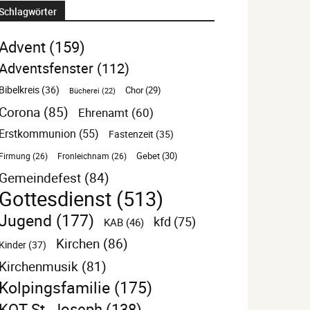
Schlagwörter
Advent
(159)
Adventsfenster
(112)
Bibelkreis
(36)
Chor
(29)
Bücherei
(22)
Corona
(85)
Ehrenamt
(60)
Erstkommunion
(55)
Fastenzeit
(35)
Gebet
(30)
Firmung
(26)
Fronleichnam
(26)
Gemeindefest
(84)
Gottesdienst
(513)
Jugend
(177)
kfd
(75)
KAB
(46)
Kirchen
(86)
Kinder
(37)
Kirchenmusik
(81)
Kolpingsfamilie
(175)
KOT St. Joseph
(138)