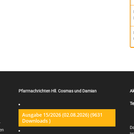
Pfarrnachrichten Hll. Cosmas und Damian
Ak
Te
Ausgabe 15/2026 (02.08.2026) (9631
Downloads )
r
Da
en
I