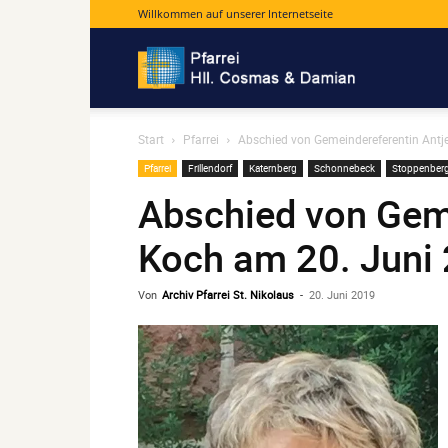
Willkommen auf unserer Internetseite
Pfarrei
Start
Pfarrei
Abschied von Gemeindereferentin Antj
Hll.
Pfarrei
Frillendorf
Katernberg
Schonnebeck
Stoppenber
Abschied von Geme
Cosmas
Koch am 20. Juni
Von
Archiv Pfarrei St. Nikolaus
-
20. Juni 2019
und
Damian