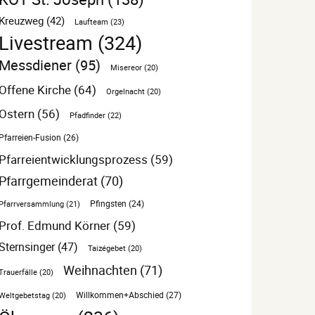
Kreuzweg
(42)
Laufteam
(23)
Livestream
(324)
Messdiener
(95)
Misereor
(20)
Offene Kirche
(64)
Orgelnacht
(20)
Ostern
(56)
Pfadfinder
(22)
Pfarreien-Fusion
(26)
Pfarreientwicklungsprozess
(59)
Pfarrgemeinderat
(70)
Pfarrversammlung
(21)
Pfingsten
(24)
Prof. Edmund Körner
(59)
Sternsinger
(47)
Taizégebet
(20)
Weihnachten
(71)
Trauerfälle
(20)
Willkommen+Abschied
(27)
Weltgebetstag
(20)