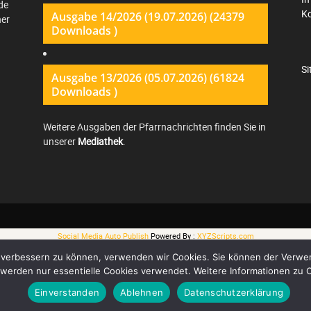
de
K
Ausgabe 14/2026 (19.07.2026) (24379
ner
Downloads )
S
Ausgabe 13/2026 (05.07.2026) (61824
Downloads )
Weitere Ausgaben der Pfarrnachrichten finden Sie in
unserer
Mediathek
.
Social Media Auto Publish
Powered By :
XYZScripts.com
nd verbessern zu können, verwenden wir Cookies. Sie können der Verwe
 werden nur essentielle Cookies verwendet. Weitere Informationen zu C
Einverstanden
Ablehnen
Datenschutzerklärung