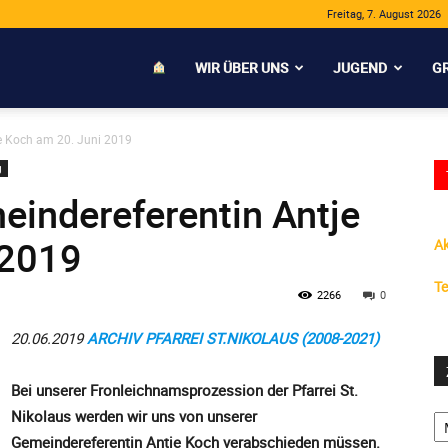
Freitag, 7. August 2026
WIR ÜBER UNS
JUGEND
G
e Koch am 20. Juni 2019
g
indereferentin Antje
 2019
Ak
Te
2266
0
20.06.2019
ARCHIV PFARREI ST.NIKOLAUS (2008-2021)
Bei unserer Fronleichnamsprozession der Pfarrei St.
Ze
Nikolaus werden wir uns von unserer
S
Gemeindereferentin Antje Koch verabschieden müssen.