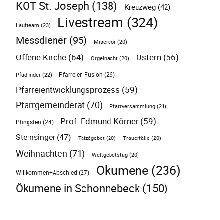
KOT St. Joseph
(138)
Kreuzweg
(42)
Livestream
(324)
Laufteam
(23)
Messdiener
(95)
Misereor
(20)
Offene Kirche
(64)
Ostern
(56)
Orgelnacht
(20)
Pfarreien-Fusion
(26)
Pfadfinder
(22)
Pfarreientwicklungsprozess
(59)
Pfarrgemeinderat
(70)
Pfarrversammlung
(21)
Prof. Edmund Körner
(59)
Pfingsten
(24)
Sternsinger
(47)
Taizégebet
(20)
Trauerfälle
(20)
Weihnachten
(71)
Weltgebetstag
(20)
Ökumene
(236)
Willkommen+Abschied
(27)
Ökumene in Schonnebeck
(150)