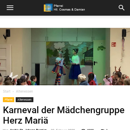
Pfarrei
Hll.
Cosmas
und
Start
Altenessen
Pfarrei
Altenessen
Damian
Karneval der Mädchengruppe
Herz Mariä