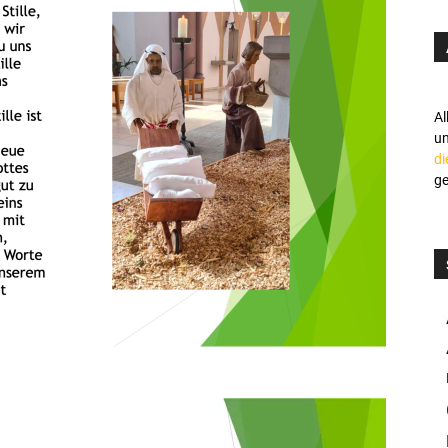
Al
u
di
ge