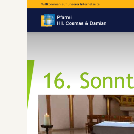
Willkommen auf unserer Internetseite
Pfarrei
Hll.
Cosmas
und
Damian