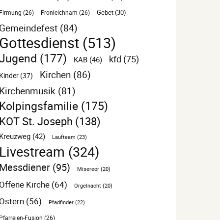
Gebet
(30)
Firmung
(26)
Fronleichnam
(26)
Gemeindefest
(84)
Gottesdienst
(513)
Jugend
(177)
kfd
(75)
KAB
(46)
Kirchen
(86)
Kinder
(37)
Kirchenmusik
(81)
Kolpingsfamilie
(175)
KOT St. Joseph
(138)
Kreuzweg
(42)
Laufteam
(23)
Livestream
(324)
Messdiener
(95)
Misereor
(20)
Offene Kirche
(64)
Orgelnacht
(20)
Ostern
(56)
Pfadfinder
(22)
Pfarreien-Fusion
(26)