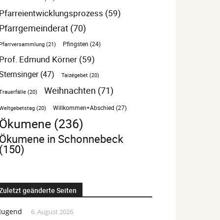
Pfarreientwicklungsprozess
(59)
Pfarrgemeinderat
(70)
Pfarrversammlung
(21)
Pfingsten
(24)
Prof. Edmund Körner
(59)
Sternsinger
(47)
Taizégebet
(20)
Weihnachten
(71)
Trauerfälle
(20)
Willkommen+Abschied
(27)
Weltgebetstag
(20)
Ökumene
(236)
Ökumene in Schonnebeck
(150)
Zuletzt geänderte Seiten
Jugend
6. August 2026