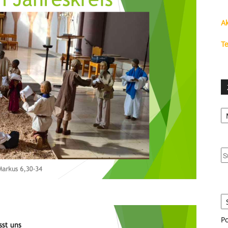
Ak
Te
Ze
S
u
S
S
P