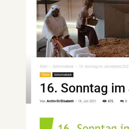
Start
Schonnebeck
16. Sonntag im Jahreskreis 202
Pfarrei
Schonnebeck
16. Sonntag im
Von
Archiv-St-Elisabeth
-
18. Juli 2021
672
0