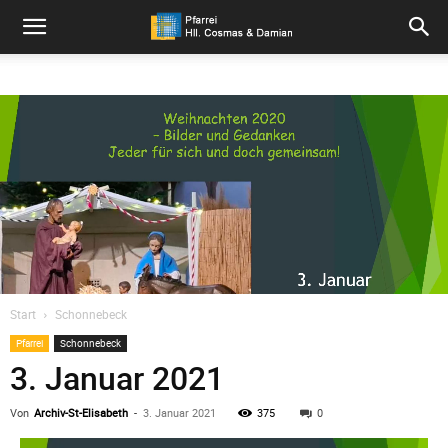
Pfarrei
Hll.
Cosmas
und
Start
Schonnebeck
Pfarrei
Schonnebeck
Damian
3. Januar 2021
Von
Archiv-St-Elisabeth
-
3. Januar 2021
375
0