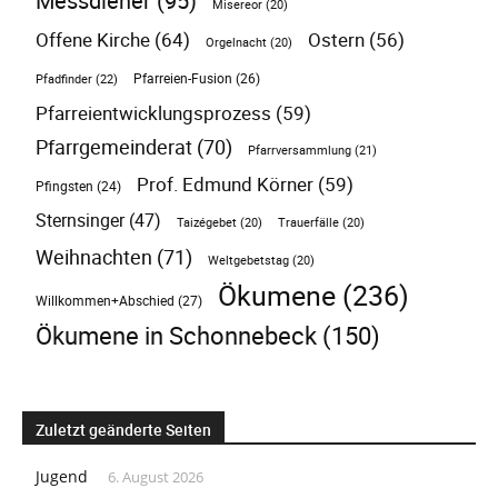
Messdiener
(95)
Misereor
(20)
Offene Kirche
(64)
Ostern
(56)
Orgelnacht
(20)
Pfarreien-Fusion
(26)
Pfadfinder
(22)
Pfarreientwicklungsprozess
(59)
Pfarrgemeinderat
(70)
Pfarrversammlung
(21)
Prof. Edmund Körner
(59)
Pfingsten
(24)
Sternsinger
(47)
Taizégebet
(20)
Trauerfälle
(20)
Weihnachten
(71)
Weltgebetstag
(20)
Ökumene
(236)
Willkommen+Abschied
(27)
Ökumene in Schonnebeck
(150)
Zuletzt geänderte Seiten
Jugend
6. August 2026