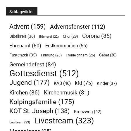
Schlagwörter
Advent
(159)
Adventsfenster
(112)
Corona
(85)
Bibelkreis
(36)
Chor
(29)
Bücherei
(22)
Ehrenamt
(60)
Erstkommunion
(55)
Fastenzeit
(35)
Gebet
(30)
Firmung
(26)
Fronleichnam
(26)
Gemeindefest
(84)
Gottesdienst
(512)
Jugend
(177)
kfd
(75)
KAB
(46)
Kinder
(37)
Kirchen
(86)
Kirchenmusik
(81)
Kolpingsfamilie
(175)
KOT St. Joseph
(138)
Kreuzweg
(42)
Livestream
(323)
Laufteam
(23)