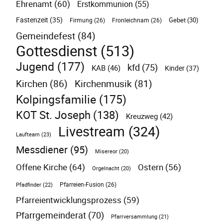
Ehrenamt
(60)
Erstkommunion
(55)
Fastenzeit
(35)
Gebet
(30)
Firmung
(26)
Fronleichnam
(26)
Gemeindefest
(84)
Gottesdienst
(513)
Jugend
(177)
kfd
(75)
KAB
(46)
Kinder
(37)
Kirchen
(86)
Kirchenmusik
(81)
Kolpingsfamilie
(175)
KOT St. Joseph
(138)
Kreuzweg
(42)
Livestream
(324)
Laufteam
(23)
Messdiener
(95)
Misereor
(20)
Offene Kirche
(64)
Ostern
(56)
Orgelnacht
(20)
Pfarreien-Fusion
(26)
Pfadfinder
(22)
Pfarreientwicklungsprozess
(59)
Pfarrgemeinderat
(70)
Pfarrversammlung
(21)