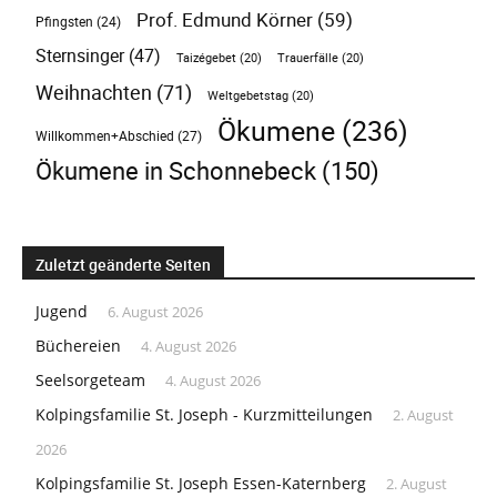
Prof. Edmund Körner
(59)
Pfingsten
(24)
Sternsinger
(47)
Taizégebet
(20)
Trauerfälle
(20)
Weihnachten
(71)
Weltgebetstag
(20)
Ökumene
(236)
Willkommen+Abschied
(27)
Ökumene in Schonnebeck
(150)
Zuletzt geänderte Seiten
Jugend
6. August 2026
Büchereien
4. August 2026
Seelsorgeteam
4. August 2026
Kolpingsfamilie St. Joseph - Kurzmitteilungen
2. August
2026
Kolpingsfamilie St. Joseph Essen-Katernberg
2. August