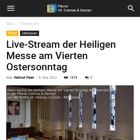
Pfarrei
Start
Altenessen
Pfarrei
Altenessen
Hll.
Live-Stream der Heiligen
Messe am Vierten
Cosmas
Ostersonntag
Von
Helmut Fleer
-
8. Mai 2022
1974
0
und
Damian