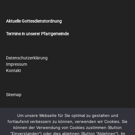
Aktuelle Gottesdienstordnung
Termine in unserer Pfarrgemeinde
Datenschutzerklärung
Impressum
Kontakt
Sitemap
Um unsere Webseite für Sie optimal zu gestalten und
fortlaufend verbessern zu können, verwenden wir Cookies. Sie
© 2026 by
Pfarrei Hll. Cosmas und Damian
können der Verwendung von Cookies zustimmen (Button
"Einverstanden") oder dies ablehnen (Button "Ablehnen"). Im