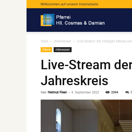
Willkommen auf unserer Internetseite
Pfarrei
Start
Altenessen
Live-Stream der Heiligen Messe am
Hll.
Pfarrei
Altenessen
Live-Stream de
Cosmas
Jahreskreis
und
Von
Helmut Fleer
-
4. September 2022
2094
Damian