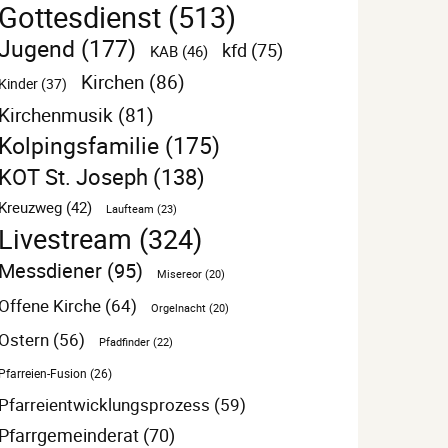
Gottesdienst
(513)
Jugend
(177)
kfd
(75)
KAB
(46)
Kirchen
(86)
Kinder
(37)
Kirchenmusik
(81)
Kolpingsfamilie
(175)
KOT St. Joseph
(138)
Kreuzweg
(42)
Laufteam
(23)
Livestream
(324)
Messdiener
(95)
Misereor
(20)
Offene Kirche
(64)
Orgelnacht
(20)
Ostern
(56)
Pfadfinder
(22)
Pfarreien-Fusion
(26)
Pfarreientwicklungsprozess
(59)
Pfarrgemeinderat
(70)