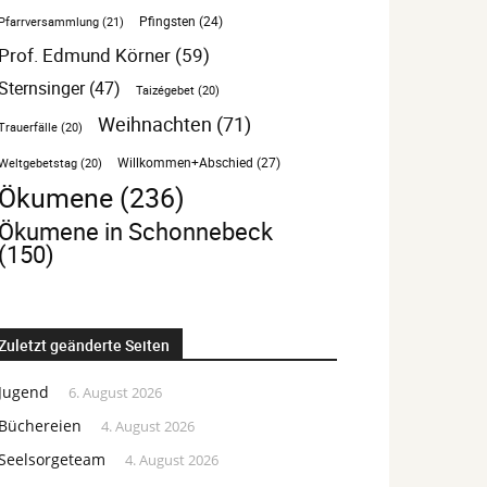
Pfarrversammlung
(21)
Pfingsten
(24)
Prof. Edmund Körner
(59)
Sternsinger
(47)
Taizégebet
(20)
Weihnachten
(71)
Trauerfälle
(20)
Willkommen+Abschied
(27)
Weltgebetstag
(20)
Ökumene
(236)
Ökumene in Schonnebeck
(150)
Zuletzt geänderte Seiten
Jugend
6. August 2026
Büchereien
4. August 2026
Seelsorgeteam
4. August 2026