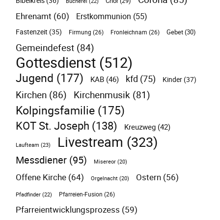
Bibelkreis
(36)
Chor
(29)
Bücherei
(22)
Ehrenamt
(60)
Erstkommunion
(55)
Fastenzeit
(35)
Gebet
(30)
Firmung
(26)
Fronleichnam
(26)
Gemeindefest
(84)
Gottesdienst
(512)
Jugend
(177)
kfd
(75)
KAB
(46)
Kinder
(37)
Kirchen
(86)
Kirchenmusik
(81)
Kolpingsfamilie
(175)
KOT St. Joseph
(138)
Kreuzweg
(42)
Livestream
(323)
Laufteam
(23)
Messdiener
(95)
Misereor
(20)
Offene Kirche
(64)
Ostern
(56)
Orgelnacht
(20)
Pfarreien-Fusion
(26)
Pfadfinder
(22)
Pfarreientwicklungsprozess
(59)