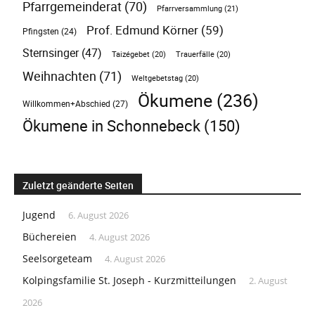
Pfarrgemeinderat
(70)
Pfarrversammlung
(21)
Prof. Edmund Körner
(59)
Pfingsten
(24)
Sternsinger
(47)
Taizégebet
(20)
Trauerfälle
(20)
Weihnachten
(71)
Weltgebetstag
(20)
Ökumene
(236)
Willkommen+Abschied
(27)
Ökumene in Schonnebeck
(150)
Zuletzt geänderte Seiten
Jugend
6. August 2026
Büchereien
4. August 2026
Seelsorgeteam
4. August 2026
Kolpingsfamilie St. Joseph - Kurzmitteilungen
2. August
2026