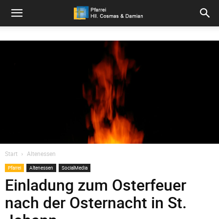
Pfarrei
Hll.
Cosmas
und
Start
Altenessen
Pfarrei
Altenessen
SocialMedia
Damian
Einladung zum Osterfeuer
nach der Osternacht in St.