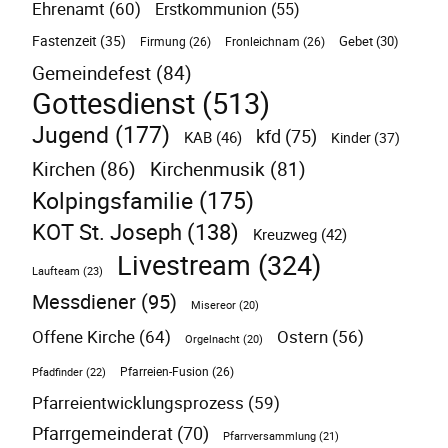
Ehrenamt
(60)
Erstkommunion
(55)
Fastenzeit
(35)
Gebet
(30)
Firmung
(26)
Fronleichnam
(26)
Gemeindefest
(84)
Gottesdienst
(513)
Jugend
(177)
kfd
(75)
KAB
(46)
Kinder
(37)
Kirchen
(86)
Kirchenmusik
(81)
Kolpingsfamilie
(175)
KOT St. Joseph
(138)
Kreuzweg
(42)
Livestream
(324)
Laufteam
(23)
Messdiener
(95)
Misereor
(20)
Offene Kirche
(64)
Ostern
(56)
Orgelnacht
(20)
Pfarreien-Fusion
(26)
Pfadfinder
(22)
Pfarreientwicklungsprozess
(59)
Pfarrgemeinderat
(70)
Pfarrversammlung
(21)