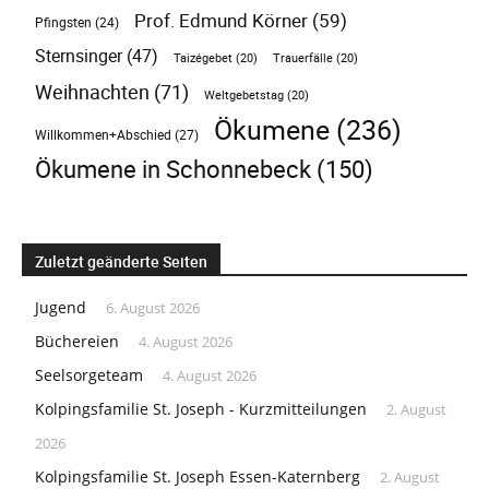
Prof. Edmund Körner
(59)
Pfingsten
(24)
Sternsinger
(47)
Taizégebet
(20)
Trauerfälle
(20)
Weihnachten
(71)
Weltgebetstag
(20)
Ökumene
(236)
Willkommen+Abschied
(27)
Ökumene in Schonnebeck
(150)
Zuletzt geänderte Seiten
Jugend
6. August 2026
Büchereien
4. August 2026
Seelsorgeteam
4. August 2026
Kolpingsfamilie St. Joseph - Kurzmitteilungen
2. August
2026
Kolpingsfamilie St. Joseph Essen-Katernberg
2. August