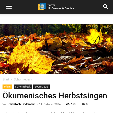
Pfarrei
Hll.
Cosmas
und
Start
Schonnebeck
Pfarrei
Schonnebeck
SocialMedia
Damian
Ökumenisches Herbstsingen
Von
Christoph Lindemann
-
11. Oktober 2024
658
0