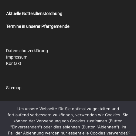
Aktuelle Gottesdienstordnung
Termine in unserer Pfarrgemeinde
Datenschutzerklärung
Impressum
Kontakt
Sitemap
Um unsere Webseite für Sie optimal zu gestalten und
fortlaufend verbessern zu können, verwenden wir Cookies. Sie
© 2026 by
Pfarrei Hll. Cosmas und Damian
können der Verwendung von Cookies zustimmen (Button
"Einverstanden") oder dies ablehnen (Button "Ablehnen"). Im
Social Media Auto Publish
Powered By :
XYZScripts.com
Fall der Ablehnung werden nur essentielle Cookies verwendet.