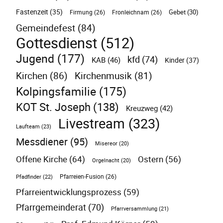
Fastenzeit
(35)
Gebet
(30)
Firmung
(26)
Fronleichnam
(26)
Gemeindefest
(84)
Gottesdienst
(512)
Jugend
(177)
kfd
(74)
KAB
(46)
Kinder
(37)
Kirchen
(86)
Kirchenmusik
(81)
Kolpingsfamilie
(175)
KOT St. Joseph
(138)
Kreuzweg
(42)
Livestream
(323)
Laufteam
(23)
Messdiener
(95)
Misereor
(20)
Offene Kirche
(64)
Ostern
(56)
Orgelnacht
(20)
Pfarreien-Fusion
(26)
Pfadfinder
(22)
Pfarreientwicklungsprozess
(59)
Pfarrgemeinderat
(70)
Pfarrversammlung
(21)