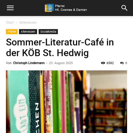
Pfarrei
Start
Altenessen
Pfarrei
Altenessen
SocialMedia
Hll.
Sommer-Literatur-Café in
der KÖB St. Hedwig
Cosmas
Von
Christoph Lindemann
-
23. August 2025
6592
0
und
Damian