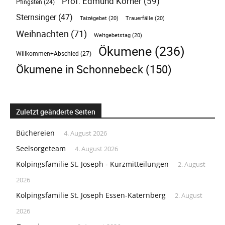
Prof. Edmund Körner
(59)
Pfingsten
(24)
Sternsinger
(47)
Taizégebet
(20)
Trauerfälle
(20)
Weihnachten
(71)
Weltgebetstag
(20)
Ökumene
(236)
Willkommen+Abschied
(27)
Ökumene in Schonnebeck
(150)
Zuletzt geänderte Seiten
Büchereien
4. August 2026
Seelsorgeteam
4. August 2026
Kolpingsfamilie St. Joseph - Kurzmitteilungen
2. August
2026
Kolpingsfamilie St. Joseph Essen-Katernberg
2. August
2026