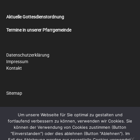
Aktuelle Gottesdienstordnung
Termine in unserer Pfarrgemeinde
Datenschutzerklärung
Impressum
Kontakt
Sitemap
Um unsere Webseite für Sie optimal zu gestalten und
fortlaufend verbessern zu können, verwenden wir Cookies. Sie
© 2026 by
Pfarrei Hll. Cosmas und Damian
können der Verwendung von Cookies zustimmen (Button
"Einverstanden") oder dies ablehnen (Button "Ablehnen"). Im
Social Media Auto Publish
Powered By :
XYZScripts.com
Fall der Ablehnung werden nur essentielle Cookies verwendet.