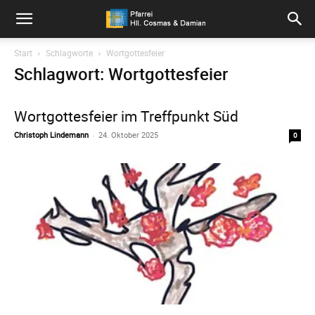
Pfarrei
Start
Schlagworte
Wortgottesfeier
Schlagwort: Wortgottesfeier
Hll.
Wortgottesfeier im Treffpunkt Süd
Christoph Lindemann
-
24. Oktober 2025
0
Cosmas
und
Damian