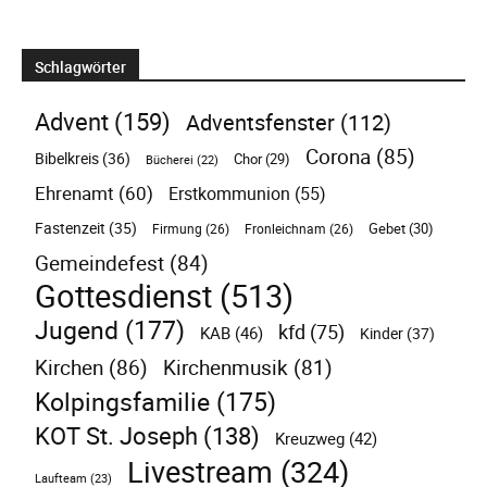
Schlagwörter
Advent
(159)
Adventsfenster
(112)
Corona
(85)
Bibelkreis
(36)
Chor
(29)
Bücherei
(22)
Ehrenamt
(60)
Erstkommunion
(55)
Fastenzeit
(35)
Gebet
(30)
Firmung
(26)
Fronleichnam
(26)
Gemeindefest
(84)
Gottesdienst
(513)
Jugend
(177)
kfd
(75)
KAB
(46)
Kinder
(37)
Kirchen
(86)
Kirchenmusik
(81)
Kolpingsfamilie
(175)
KOT St. Joseph
(138)
Kreuzweg
(42)
Livestream
(324)
Laufteam
(23)