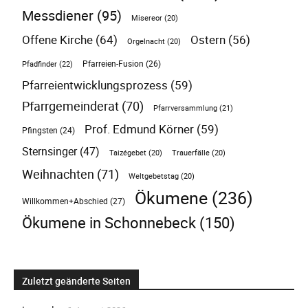
Messdiener
(95)
Misereor
(20)
Offene Kirche
(64)
Ostern
(56)
Orgelnacht
(20)
Pfarreien-Fusion
(26)
Pfadfinder
(22)
Pfarreientwicklungsprozess
(59)
Pfarrgemeinderat
(70)
Pfarrversammlung
(21)
Prof. Edmund Körner
(59)
Pfingsten
(24)
Sternsinger
(47)
Taizégebet
(20)
Trauerfälle
(20)
Weihnachten
(71)
Weltgebetstag
(20)
Ökumene
(236)
Willkommen+Abschied
(27)
Ökumene in Schonnebeck
(150)
Zuletzt geänderte Seiten