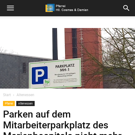
Pfarrei
Hll.
Cosmas
und
Start
Altenessen
Pfarrei
Altenessen
Damian
Parken auf dem
Mitarbeiterparkplatz des