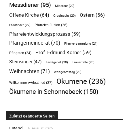
Messdiener
(95)
Misereor
(20)
Offene Kirche
(64)
Ostern
(56)
Orgelnacht
(20)
Pfarreien-Fusion
(26)
Pfadfinder
(22)
Pfarreientwicklungsprozess
(59)
Pfarrgemeinderat
(70)
Pfarrversammlung
(21)
Prof. Edmund Körner
(59)
Pfingsten
(24)
Sternsinger
(47)
Taizégebet
(20)
Trauerfälle
(20)
Weihnachten
(71)
Weltgebetstag
(20)
Ökumene
(236)
Willkommen+Abschied
(27)
Ökumene in Schonnebeck
(150)
Zuletzt geänderte Seiten
Jugend
6. August 2026