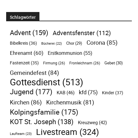
Schlagwörter
Advent
(159)
Adventsfenster
(112)
Corona
(85)
Bibelkreis
(36)
Chor
(29)
Bücherei
(22)
Ehrenamt
(60)
Erstkommunion
(55)
Fastenzeit
(35)
Gebet
(30)
Firmung
(26)
Fronleichnam
(26)
Gemeindefest
(84)
Gottesdienst
(513)
Jugend
(177)
kfd
(75)
KAB
(46)
Kinder
(37)
Kirchen
(86)
Kirchenmusik
(81)
Kolpingsfamilie
(175)
KOT St. Joseph
(138)
Kreuzweg
(42)
Livestream
(324)
Laufteam
(23)