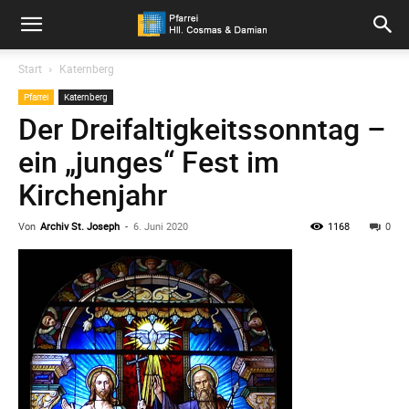
Pfarrei
Start
Katernberg
Pfarrei
Katernberg
Hll.
Der Dreifaltigkeitssonntag –
ein „junges“ Fest im
Cosmas
Kirchenjahr
Von
Archiv St. Joseph
-
6. Juni 2020
1168
0
und
Damian