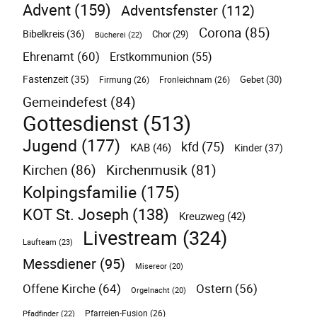
Advent
(159)
Adventsfenster
(112)
Corona
(85)
Bibelkreis
(36)
Chor
(29)
Bücherei
(22)
Ehrenamt
(60)
Erstkommunion
(55)
Fastenzeit
(35)
Gebet
(30)
Firmung
(26)
Fronleichnam
(26)
Gemeindefest
(84)
Gottesdienst
(513)
Jugend
(177)
kfd
(75)
KAB
(46)
Kinder
(37)
Kirchen
(86)
Kirchenmusik
(81)
Kolpingsfamilie
(175)
KOT St. Joseph
(138)
Kreuzweg
(42)
Livestream
(324)
Laufteam
(23)
Messdiener
(95)
Misereor
(20)
Offene Kirche
(64)
Ostern
(56)
Orgelnacht
(20)
Pfarreien-Fusion
(26)
Pfadfinder
(22)