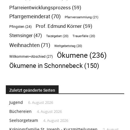
Pfarreientwicklungsprozess
(59)
Pfarrgemeinderat
(70)
Pfarrversammlung
(21)
Prof. Edmund Körner
(59)
Pfingsten
(24)
Sternsinger
(47)
Taizégebet
(20)
Trauerfälle
(20)
Weihnachten
(71)
Weltgebetstag
(20)
Ökumene
(236)
Willkommen+Abschied
(27)
Ökumene in Schonnebeck
(150)
Zuletzt geänderte Seiten
Jugend
6. August 2026
Büchereien
4. August 2026
Seelsorgeteam
4. August 2026
Kolpingsfamilie St. Joseph - Kurzmitteilungen
2. August