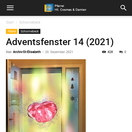
Pfarrei
Start
Schonnebeck
Pfarrei
Schonnebeck
Hll.
Adventsfenster 14 (2021)
Von
Archiv-St-Elisabeth
-
20. Dezember 2021
428
0
Cosmas
und
Damian