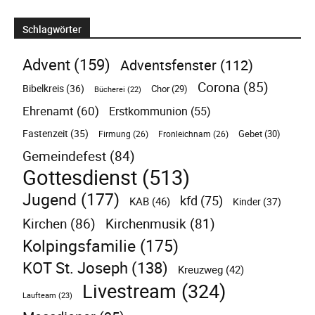
Schlagwörter
Advent
(159)
Adventsfenster
(112)
Corona
(85)
Bibelkreis
(36)
Chor
(29)
Bücherei
(22)
Ehrenamt
(60)
Erstkommunion
(55)
Fastenzeit
(35)
Gebet
(30)
Firmung
(26)
Fronleichnam
(26)
Gemeindefest
(84)
Gottesdienst
(513)
Jugend
(177)
kfd
(75)
KAB
(46)
Kinder
(37)
Kirchen
(86)
Kirchenmusik
(81)
Kolpingsfamilie
(175)
KOT St. Joseph
(138)
Kreuzweg
(42)
Livestream
(324)
Laufteam
(23)