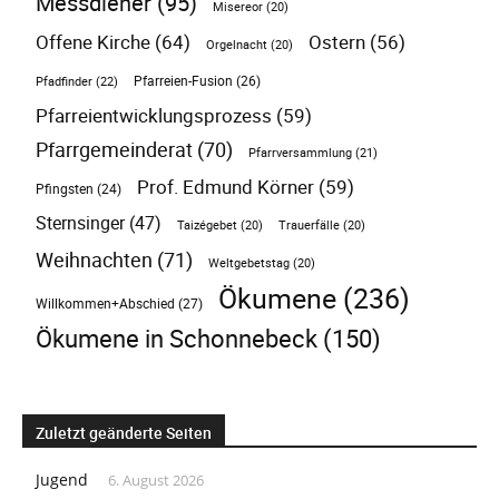
Messdiener
(95)
Misereor
(20)
Offene Kirche
(64)
Ostern
(56)
Orgelnacht
(20)
Pfarreien-Fusion
(26)
Pfadfinder
(22)
Pfarreientwicklungsprozess
(59)
Pfarrgemeinderat
(70)
Pfarrversammlung
(21)
Prof. Edmund Körner
(59)
Pfingsten
(24)
Sternsinger
(47)
Taizégebet
(20)
Trauerfälle
(20)
Weihnachten
(71)
Weltgebetstag
(20)
Ökumene
(236)
Willkommen+Abschied
(27)
Ökumene in Schonnebeck
(150)
Zuletzt geänderte Seiten
Jugend
6. August 2026