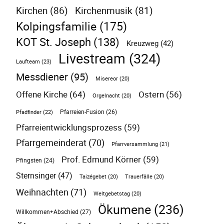
Kirchen
(86)
Kirchenmusik
(81)
Kolpingsfamilie
(175)
KOT St. Joseph
(138)
Kreuzweg
(42)
Livestream
(324)
Laufteam
(23)
Messdiener
(95)
Misereor
(20)
Offene Kirche
(64)
Ostern
(56)
Orgelnacht
(20)
Pfarreien-Fusion
(26)
Pfadfinder
(22)
Pfarreientwicklungsprozess
(59)
Pfarrgemeinderat
(70)
Pfarrversammlung
(21)
Prof. Edmund Körner
(59)
Pfingsten
(24)
Sternsinger
(47)
Taizégebet
(20)
Trauerfälle
(20)
Weihnachten
(71)
Weltgebetstag
(20)
Ökumene
(236)
Willkommen+Abschied
(27)