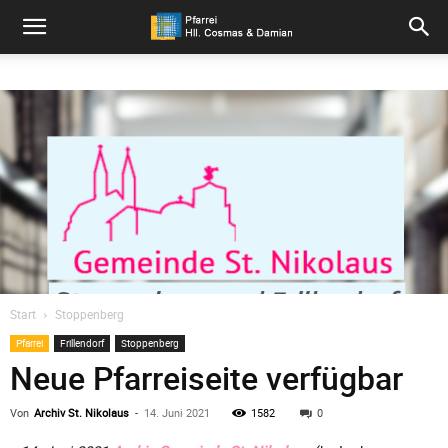
Pfarrei
Hll.
Cosmas
und
Start
Stoppenberg
Pfarrei
Frillendorf
Stoppenberg
Damian
Neue Pfarreiseite verfügbar
Von
Archiv St. Nikolaus
-
14. Juni 2021
1582
0