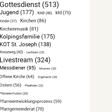
Gottesdienst
(513)
Jugend
(177)
kfd
(75)
KAB
(46)
Kirchen
(86)
Kinder
(37)
Kirchenmusik
(81)
Kolpingsfamilie
(175)
KOT St. Joseph
(138)
Kreuzweg
(42)
Laufteam
(23)
Livestream
(324)
Messdiener
(95)
Misereor
(20)
Offene Kirche
(64)
Orgelnacht
(20)
Ostern
(56)
Pfadfinder
(22)
Pfarreien-Fusion
(26)
Pfarreientwicklungsprozess
(59)
Pfarrgemeinderat
(70)