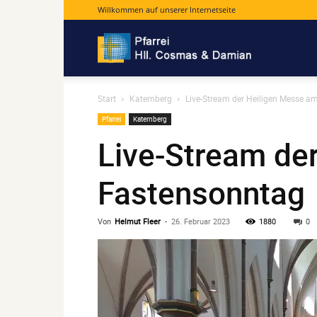
Willkommen auf unserer Internetseite
Pfarrei
Start
Katernberg
Live-Stream der Heiligen Messe a
Hll.
Pfarrei
Katernberg
Live-Stream de
Cosmas
Fastensonntag
und
Von
Helmut Fleer
-
26. Februar 2023
1880
0
Damian