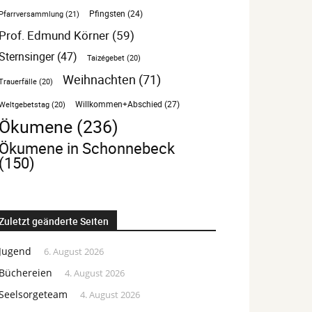
Pfarrversammlung
(21)
Pfingsten
(24)
Prof. Edmund Körner
(59)
Sternsinger
(47)
Taizégebet
(20)
Weihnachten
(71)
Trauerfälle
(20)
Willkommen+Abschied
(27)
Weltgebetstag
(20)
Ökumene
(236)
Ökumene in Schonnebeck
(150)
Zuletzt geänderte Seiten
Jugend
6. August 2026
Büchereien
4. August 2026
Seelsorgeteam
4. August 2026