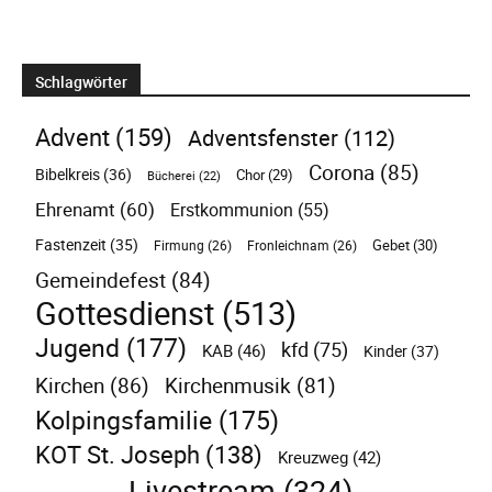
Schlagwörter
Advent
(159)
Adventsfenster
(112)
Corona
(85)
Bibelkreis
(36)
Chor
(29)
Bücherei
(22)
Ehrenamt
(60)
Erstkommunion
(55)
Fastenzeit
(35)
Gebet
(30)
Firmung
(26)
Fronleichnam
(26)
Gemeindefest
(84)
Gottesdienst
(513)
Jugend
(177)
kfd
(75)
KAB
(46)
Kinder
(37)
Kirchen
(86)
Kirchenmusik
(81)
Kolpingsfamilie
(175)
KOT St. Joseph
(138)
Kreuzweg
(42)
Livestream
(324)