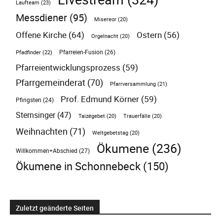
Laufteam
(23)
Messdiener
(95)
Misereor
(20)
Offene Kirche
(64)
Ostern
(56)
Orgelnacht
(20)
Pfarreien-Fusion
(26)
Pfadfinder
(22)
Pfarreientwicklungsprozess
(59)
Pfarrgemeinderat
(70)
Pfarrversammlung
(21)
Prof. Edmund Körner
(59)
Pfingsten
(24)
Sternsinger
(47)
Taizégebet
(20)
Trauerfälle
(20)
Weihnachten
(71)
Weltgebetstag
(20)
Ökumene
(236)
Willkommen+Abschied
(27)
Ökumene in Schonnebeck
(150)
Zuletzt geänderte Seiten