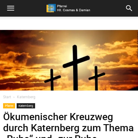
Pfarrei
Hll.
Cosmas
und
Start
Katernberg
Pfarrei
Katernberg
Damian
Ökumenischer Kreuzweg
durch Katernberg zum Thema