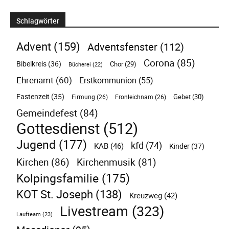
Schlagwörter
Advent
(159)
Adventsfenster
(112)
Corona
(85)
Bibelkreis
(36)
Chor
(29)
Bücherei
(22)
Ehrenamt
(60)
Erstkommunion
(55)
Fastenzeit
(35)
Gebet
(30)
Firmung
(26)
Fronleichnam
(26)
Gemeindefest
(84)
Gottesdienst
(512)
Jugend
(177)
kfd
(74)
KAB
(46)
Kinder
(37)
Kirchen
(86)
Kirchenmusik
(81)
Kolpingsfamilie
(175)
KOT St. Joseph
(138)
Kreuzweg
(42)
Livestream
(323)
Laufteam
(23)